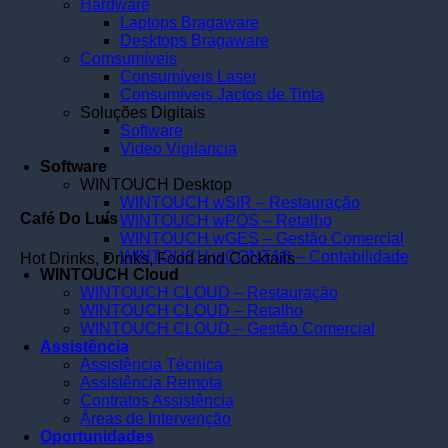
Hardware
Laptops Bragaware
Desktops Bragaware
Comsumíveis
Consumíveis Laser
Consumíveis Jactos de Tinta
Soluções Digitais
Software
Video Vigilancia
Software
WINTOUCH Desktop
WINTOUCH wSIR – Restauração
Café Do Luís
WINTOUCH wPOS – Retalho
WINTOUCH wGES – Gestão Comercial
WINTOUCH wCONTAB – Contabilidade
Hot Drinks, Drinks, Food and Cocktails
WINTOUCH Cloud
WINTOUCH CLOUD – Restauração
WINTOUCH CLOUD – Retalho
WINTOUCH CLOUD – Gestão Comercial
Assistência
Assistência Técnica
Assistência Remota
Contratos Assistência
Áreas de Intervenção
Oportunidades