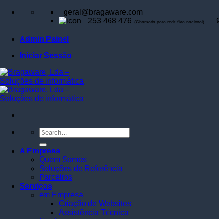
Skip
geral@bragaware.com
to
253 468 476
(Chamada para rede fixa nacional)
content
Admin Painel
Iniciar Sessão
A Empresa
Quem Somos
Soluções de Referência
Parceiros
Serviços
em Empresa
Criação de Websites
Assistência Técnica