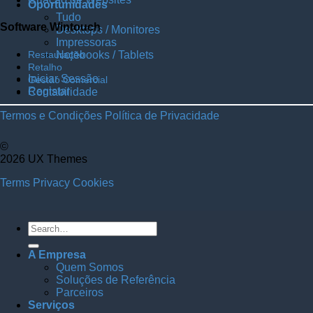
Oportunidades
Tudo
Software Wintouch
Desktops / Monitores
Impressoras
Notebooks / Tablets
Restauração
Retalho
Iniciar Sessão
Gestão Comercial
Registar
Contabilidade
Termos e Condições
Política de Privacidade
©
2026 UX Themes
Terms
Privacy
Cookies
A Empresa
Quem Somos
Soluções de Referência
Parceiros
Serviços