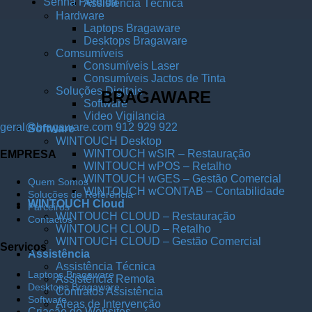
Senha Perdida
Assistência Técnica
Hardware
Laptops Bragaware
Desktops Bragaware
Comsumíveis
Consumíveis Laser
Consumíveis Jactos de Tinta
Soluções Digitais
BRAGAWARE
Software
Video Vigilancia
geral@bragaware.com
912 929 922
Software
WINTOUCH Desktop
WINTOUCH wSIR – Restauração
EMPRESA
WINTOUCH wPOS – Retalho
WINTOUCH wGES – Gestão Comercial
Quem Somos
WINTOUCH wCONTAB – Contabilidade
Soluções de Referência
WINTOUCH Cloud
Parceiros
WINTOUCH CLOUD – Restauração
Contactos
WINTOUCH CLOUD – Retalho
WINTOUCH CLOUD – Gestão Comercial
Serviços
Assistência
Assistência Técnica
Laptops Bragaware
Assistência Remota
Desktops Bragaware
Contratos Assistência
Software
Áreas de Intervenção
Criação de Websites